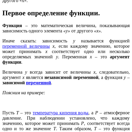
другого «х».
Первое определение функции.
Функция
– это математическая величина, показывающая
зависимость одного элемента
«у»
от другого
«х».
Иначе сказать: зависимость
у
называется функцией
переменной величины
х
, если каждому значению, которое
может принимать
х
соответствует одно или несколько
определяемых значений
у
. Переменная
х
– это
аргумент
функции
.
Величина
у
всегда зависит от величины
х
, следовательно,
аргумент
х
является
независимой переменной
, а функция
у
–
зависимой
переменной
.
Поясним на примере:
Пусть
Т
– это
температура кипения воды
, а
Р
– атмосферное
давление. При наблюдении установлено, что каждому
значению, которое может принимать
Р
, соответствует всегда
одно и то же значение
Т
. Таким образом,
Т
– это функция