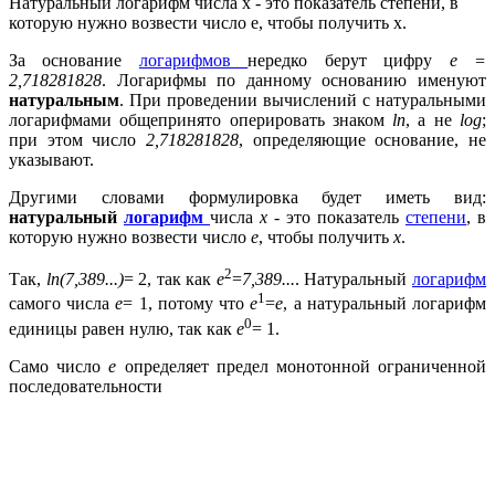
Натуральный логарифм числа х - это показатель степени, в
которую нужно возвести число e, чтобы получить x.
За основание
логарифмов
нередко берут цифру
е
=
2,718281828
. Логарифмы по данному основанию именуют
натуральным
. При проведении вычислений с натуральными
логарифмами общепринято оперировать знаком
l
n
, а не
log
;
при этом число
2,718281828
, определяющие основание, не
указывают.
Другими словами формулировка будет иметь вид:
натуральный
логарифм
числа
х
- это показатель
степени
, в
которую нужно возвести число
e
, чтобы получить
x
.
2
Так,
ln(7,389...)
= 2, так как
e
=
7,389...
. Натуральный
логарифм
1
самого числа
e
= 1, потому что
e
=
e
, а натуральный логарифм
0
единицы равен нулю, так как
e
= 1.
Само число
е
определяет предел монотонной ограниченной
последовательности