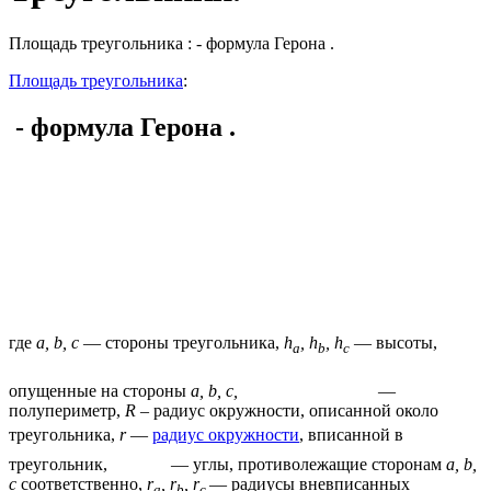
Площадь треугольника : - формула Герона .
Площадь треугольника
:
- формула Герона .
где
a, b, c
— стороны треугольника,
h
, h
, h
— высоты,
a
b
c
опущенные на стороны
a, b, c,
—
полупериметр,
R
– радиус окружности, описанной около
треугольника,
r
—
радиус окружности
, вписанной в
треугольник,
— углы, противолежащие сторонам
a, b,
c
соответственно,
r
, r
, r
— радиусы вневписанных
a
b
c