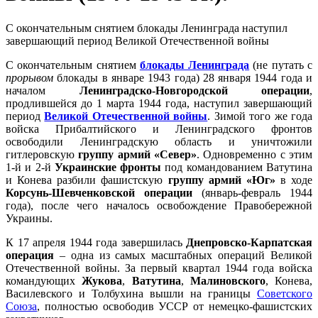
С окончательным снятием блокады Ленинграда наступил
завершающий период Великой Отечественной войны
С окончательным снятием
блокады Ленинграда
(не путать с
прорывом
блокады в январе 1943 года) 28 января 1944 года и
началом
Ленинградско-Новгородской операции
,
продлившейся до 1 марта 1944 года, наступил завершающий
период
Великой Отечественной войны
. Зимой того же года
войска Прибалтийского и Ленинградского фронтов
освободили Ленинградскую область и уничтожили
гитлеровскую
группу армий «Север»
. Одновременно с этим
1-й и 2-й
Украинские фронты
под командованием Ватутина
и Конева разбили фашистскую
группу армий «Юг»
в ходе
Корсунь-Шевченковской операции
(январь-февраль 1944
года), после чего началось освобождение Правобережной
Украины.
К 17 апреля 1944 года завершилась
Днепровско-Карпатская
операция
– одна из самых масштабных операций Великой
Отечественной войны. За первый квартал 1944 года войска
командующих
Жукова
,
Ватутина
,
Малиновского
, Конева,
Василевского и Толбухина вышли на границы
Советского
Союза
, полностью освободив УССР от немецко-фашистских