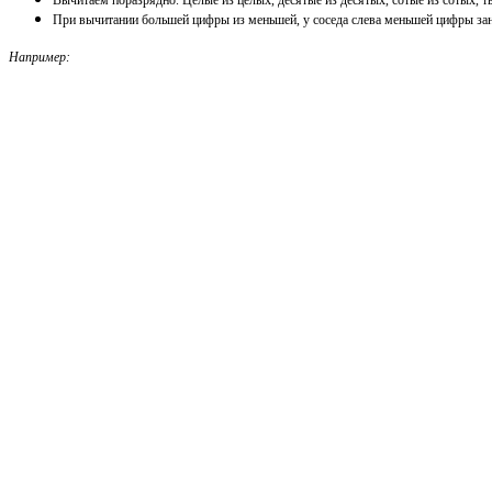
При вычитании большей цифры из меньшей, у соседа слева меньшей цифры за
Например:
Крайняя правая цифра в заданных дробях – сотого разряда.
1 - 1 = 0
. Получаем ноль, т
Десятые вычитаем из десятых.
2
- в уменьшаемом,
3
- вычитаемом. Т.к. из
2
(меньшего
Записываем
9
в разность. Так как мы из
5
вычли
1
десяток, в уменьшаемом остается н