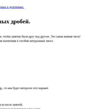
чных в десятичные.
ых дробей.
ом, чтобы запятые
были друг под другом. Это самая важная часть!
лам вычитания в
столбик натуральных чисел.
р., то вам будет
интересен этот вариант.
исла после запятой.
тысячные из
тысячных и так далее.