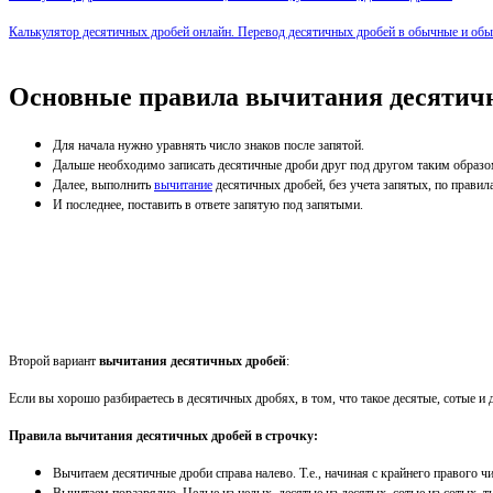
Калькулятор десятичных дробей онлайн. Перевод десятичных дробей в обычные и обы
Основные правила вычитания десятичн
Для начала нужно уравнять число знаков после запятой.
Дальше необходимо записать десятичные дроби друг под другом таким образ
Далее, выполнить
вычитание
десятичных дробей, без учета запятых, по прави
И последнее, поставить в ответе запятую под запятыми.
Второй вариант
вычитания десятичных дробей
:
Если вы хорошо разбираетесь в десятичных дробях, в том, что такое десятые, сотые и д
Правила вычитания десятичных дробей в строчку:
Вычитаем десятичные дроби справа налево. Т.е., начиная с крайнего правого ч
Вычитаем поразрядно. Целые из целых, десятые из десятых, сотые из сотых, 