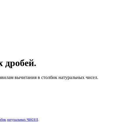
 дробей.
равилам вычитания в столбик натуральных чисел.
чисел
лбик
натуральных
.