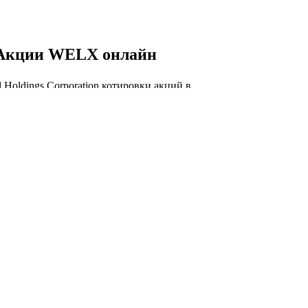
Акции WELX онлайн
 Holdings Corporation котировки акций в
ом времени, WELX курс акций онлайн,
график.
 WELX онлайн
Капитализация Winland
Holdings Corporation
торговли акций WELX сегодня и история
изации Winland Holdings Corporation.
изация Winland Holdings Corporation