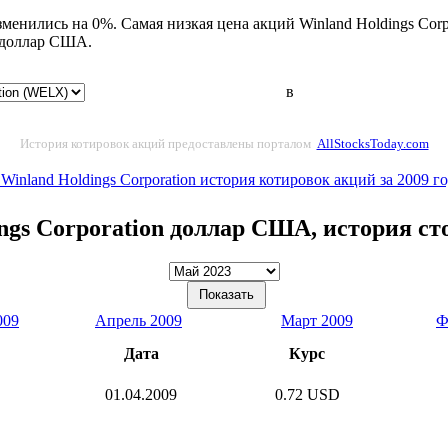
зменились на 0%. Самая низкая цена акций Winland Holdings Cor
 доллар США.
в
История котировок акций предоставлены порталом
AllStocksToday.com
 Winland Holdings Corporation история котировок акций за 2009 г
ngs Corporation доллар США, история с
009
Апрель 2009
Март 2009
Ф
Дата
Курс
01.04.2009
0.72 USD