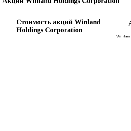
Акции Winland Holdings Corporation
Стоимость акций Winland
Holdings Corporation
Winland
реальн
Акции Winland Holdings Corporation сегодня, цена
WELX 
акции WELX онлайн сейчас.
Акции
Стоимость акций Winland Holdings Corporation
Winland Holdings
Corporation история
котировок акций
Объём 
Курс Winland Holdings Corporation к доллар США
капитал
график за всё время.
Капитал
Winland Holdings Corporation история котировок
акций