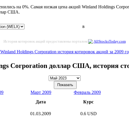
енились на 0%. Самая низкая цена акций Winland Holdings Corpo
ллар США.
в
История котировок акций предоставлены порталом
AllStocksToday.com
 Winland Holdings Corporation история котировок акций за 2009 г
ngs Corporation доллар США, история с
09
Март 2009
Февраль 2009
Дата
Курс
01.03.2009
0.6 USD