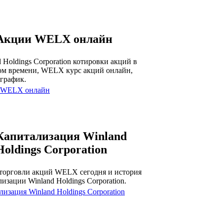
Акции WELX онлайн
 Holdings Corporation котировки акций в
ом времени, WELX курс акций онлайн,
график.
 WELX онлайн
Капитализация Winland
Holdings Corporation
торговли акций WELX сегодня и история
изации Winland Holdings Corporation.
изация Winland Holdings Corporation