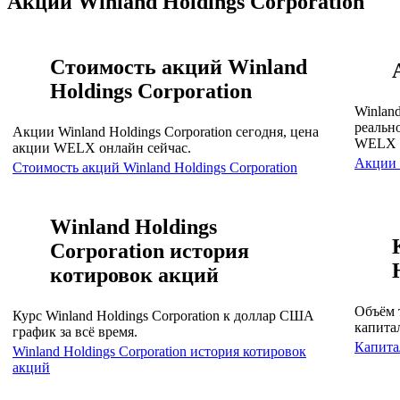
Акции Winland Holdings Corporation
Стоимость акций Winland
Holdings Corporation
Winland
реальн
Акции Winland Holdings Corporation сегодня, цена
WELX 
акции WELX онлайн сейчас.
Акции
Стоимость акций Winland Holdings Corporation
Winland Holdings
Corporation история
котировок акций
Объём 
Курс Winland Holdings Corporation к доллар США
капитал
график за всё время.
Капитал
Winland Holdings Corporation история котировок
акций