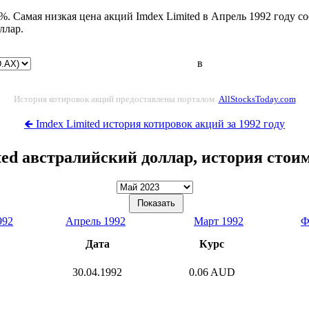
%. Самая низкая цена акций Imdex Limited в Апрель 1992 году с
ллар.
в
История котировок акций предоставлены порталом
AllStocksToday.com
🡸 Imdex Limited история котировок акций за 1992 году
ted австралийский доллар, история стои
992
Апрель 1992
Март 1992
Ф
Дата
Курс
30.04.1992
0.06 AUD