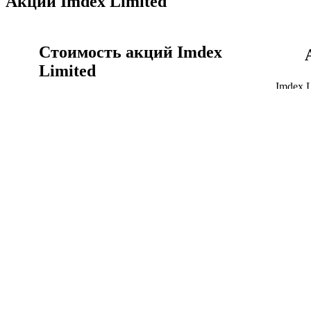
Акции Imdex Limited
Стоимость акций Imdex
Limited
Imdex 
времен
Акции Imdex Limited сегодня, цена акции IMD.AX
график
онлайн сейчас.
Акции
Стоимость акций Imdex Limited
Imdex Limited история
котировок акций
Курс Imdex Limited к австралийский доллар график
Объём 
за всё время.
капита
Imdex Limited история котировок акций
Капита
Финансы Imdex Limited