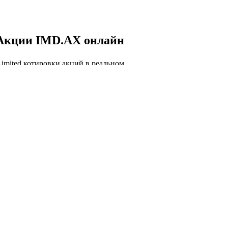
Акции IMD.AX онлайн
Limited котировки акций в реальном
и, IMD.AX курс акций онлайн, IMD.AX
.
 IMD.AX онлайн
Капитализация Imdex
Limited
торговли акций IMD.AX сегодня и история
лизации Imdex Limited.
лизация Imdex Limited