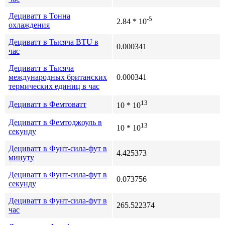
Дециватт в Тонна
-5
2.84 * 10
охлаждения
Дециватт в Тысяча BTU в
0.000341
час
Дециватт в Тысяча
международных британских
0.000341
термических единиц в час
13
Дециватт в Фемтоватт
10 * 10
Дециватт в Фемтоджоуль в
13
10 * 10
секунду
Дециватт в Фунт-сила-фут в
4.425373
минуту
Дециватт в Фунт-сила-фут в
0.073756
секунду
Дециватт в Фунт-сила-фут в
265.522374
час