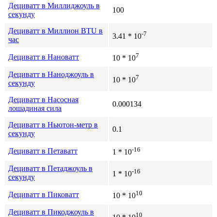
Дециватт в Миллиджоуль в
100
секунду
Дециватт в Миллион BTU в
-7
3.41 * 10
час
7
Дециватт в Нановатт
10 * 10
Дециватт в Наноджоуль в
7
10 * 10
секунду
Дециватт в Насосная
0.000134
лошадиная сила
Дециватт в Ньютон-метр в
0.1
секунду
-16
Дециватт в Петаватт
1 * 10
Дециватт в Петаджоуль в
-16
1 * 10
секунду
10
Дециватт в Пиковатт
10 * 10
Дециватт в Пикоджоуль в
10