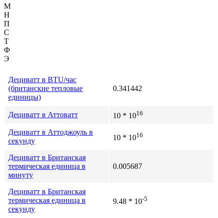
М
Н
П
С
Т
Ф
Э
Дециватт в BTU/час
(британские тепловые
0.341442
единицы)
16
Дециватт в Аттоватт
10 * 10
Дециватт в Аттоджоуль в
16
10 * 10
секунду
Дециватт в Британская
термическая единица в
0.005687
минуту
Дециватт в Британская
-5
термическая единица в
9.48 * 10
секунду