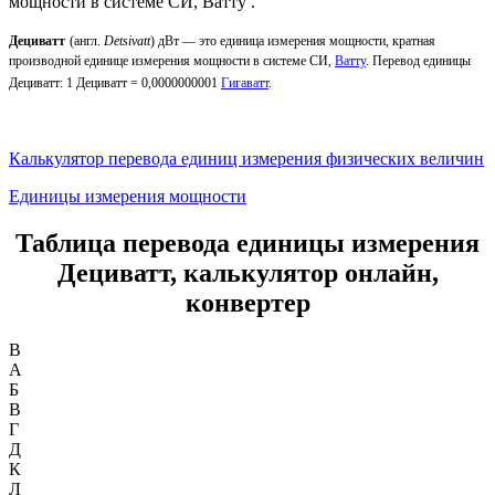
мощности в системе СИ, Ватту .
Дециватт
(англ.
Detsivatt
) дВт — это единица измерения мощности, кратная
производной единице измерения мощности в системе СИ,
Ватту
. Перевод единицы
Дециватт
: 1
Дециватт
= 0,0000000001
Гигаватт
.
Калькулятор перевода единиц измерения физических величин
Единицы измерения мощности
Таблица перевода единицы измерения
Дециватт, калькулятор онлайн,
конвертер
B
А
Б
В
Г
Д
К
Л