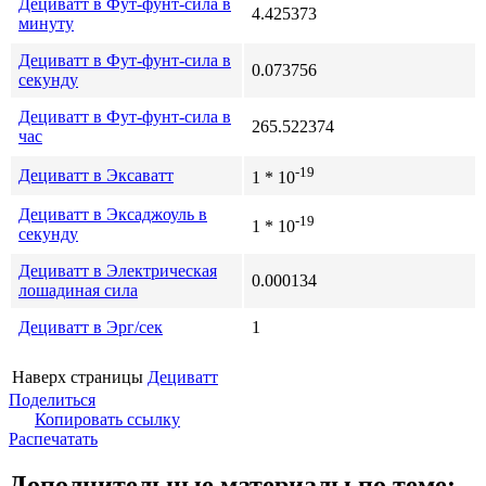
Дециватт в Фут-фунт-сила в
4.425373
минуту
Дециватт в Фут-фунт-сила в
0.073756
секунду
Дециватт в Фут-фунт-сила в
265.522374
час
-19
Дециватт в Эксаватт
1 * 10
Дециватт в Эксаджоуль в
-19
1 * 10
секунду
Дециватт в Электрическая
0.000134
лошадиная сила
Дециватт в Эрг/сек
1
Наверх страницы
Дециватт
Поделиться
Копировать ссылку
Распечатать
Дополнительные материалы по теме: