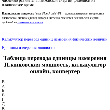
численно равняется планковской энергии, делённой на
планковское время .
Планковская мощность
(англ.
Planck
units
) PP - единица измерения мощности в
планковской системе единиц, которая численно равняется планковской энергии,
.
делённой на
планковское время
Калькулятор перевода единиц измерения физических величин
Единицы измерения мощности
Таблица перевода единицы измерения
Планковская мощность, калькулятор
онлайн, конвертер
B
А
Б
В
Г
Д
К