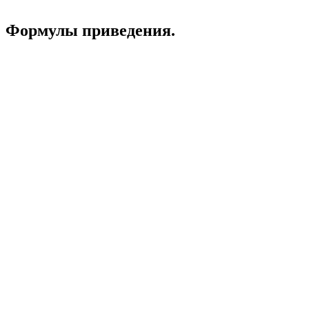
Формулы приведения.
Угол альфа
α
находится в интервале 0 - 90°.
1. Определяем знак функции в нужной четверти.