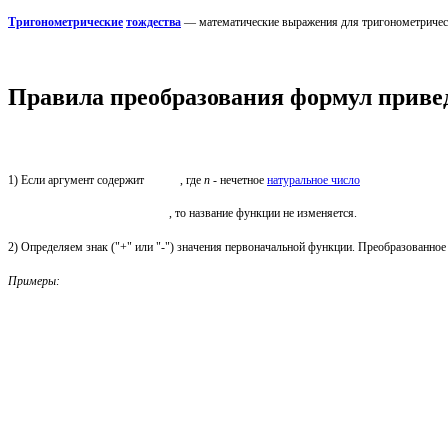
Тригонометрические
тождества
— математические выражения для тригонометрическ
Правила преобразования формул приве
1) Если аргумент содержит
, где
n
- нечетное
натуральное число
, то название функции не изменяется.
2) Определяем знак ("+" или "-") значения первоначальной функции. Преобразованное
Примеры: