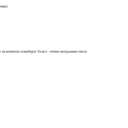
ения).
с на котангенс и наоборот. Если
n
- четное натуральное число