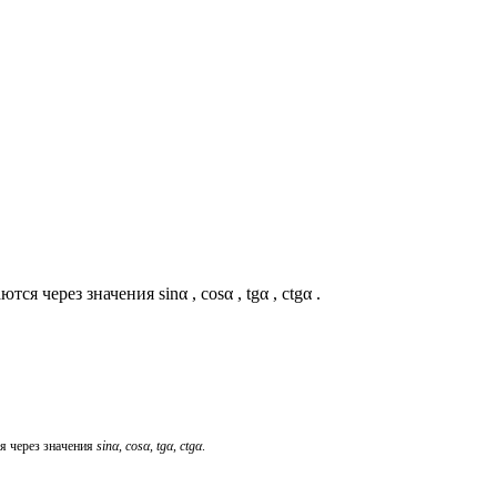
ерез значения sinα , cosα , tgα , ctgα .
я через значения
sinα
,
cosα
,
tgα
,
ctgα
.