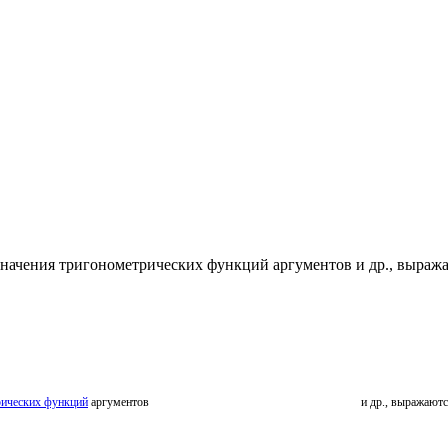
ения тригонометрических функций аргументов и др., выражаются ч
рических функций
аргументов
и др., выражаютс