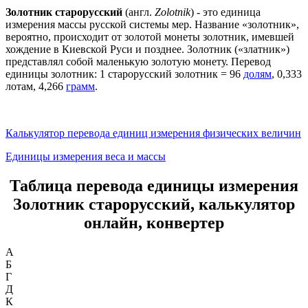
Золотник старорусский
(англ.
Zolotnik
) - это единица
измерения массы русской системы мер. Название «золотник»,
вероятно, происходит от золотой монеты золотник, имевшей
хождение в Киевской Руси и позднее. Золотник («златник»)
представлял собой маленькую золотую монету. Перевод
единицы золотник: 1 старорусский золотник = 96
долям
, 0,333
лотам, 4,266
грамм
.
Калькулятор перевода единиц измерения физических величин
Единицы измерения веса и массы
Таблица перевода единицы измерения
Золотник старорусский, калькулятор
онлайн, конвертер
А
Б
Г
Д
К