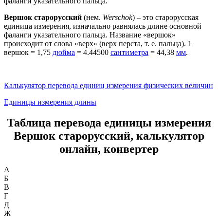
фаланги указательного пальца.
Вершок старорусский
(нем.
Werschok
) – это старорусская
единица измерения, изначально равнялась длине основной
фаланги указательного пальца. Название «вершок»
происходит от слова «верх» (верх перста, т. е. пальца). 1
вершок = 1,75
дюйма
= 4.44500
сантиметра
= 44,38
мм
.
Калькулятор перевода единиц измерения физических величин
Единицы измерения длины
Таблица перевода единицы измерения
Вершок старорусский, калькулятор
онлайн, конвертер
А
Б
В
Г
Д
Ж