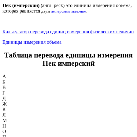
Пек (имперский)
(англ. peck) это единица измерения объема,
которая равняется
двум
имперским галлонам
.
Калькулятор перевода единиц измерения физических величин
Единицы измерения объема
Таблица перевода единицы измерения
Пек имперский
А
Б
В
Г
Д
Ж
К
Л
М
Н
О
П