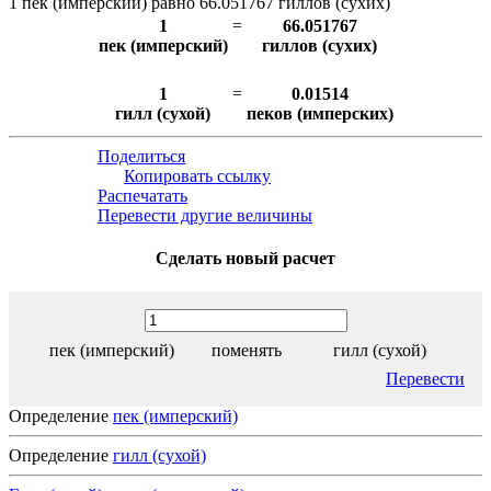
1 пек (имперский) равно 66.051767 гиллов (сухих)
1
=
66.051767
пек (имперский)
гиллов (сухих)
1
=
0.01514
гилл (сухой)
пеков (имперских)
Поделиться
Копировать ссылку
Распечатать
Перевести другие величины
Сделать новый расчет
пек (имперский)
поменять
гилл (сухой)
Перевести
Определение
пек (имперский)
Определение
гилл (сухой)