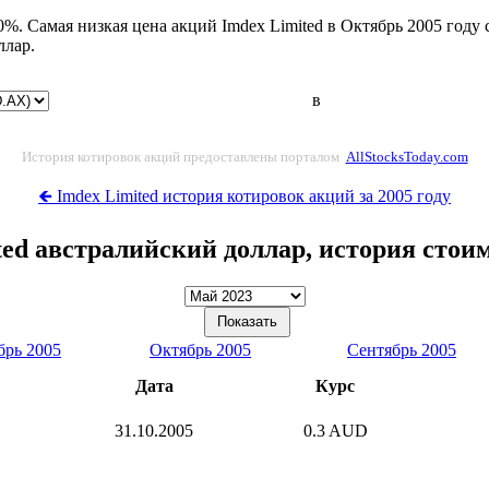
%. Самая низкая цена акций Imdex Limited в Октябрь 2005 году 
ллар.
в
История котировок акций предоставлены порталом
AllStocksToday.com
🡸 Imdex Limited история котировок акций за 2005 году
ted австралийский доллар, история стои
брь 2005
Октябрь 2005
Сентябрь 2005
Дата
Курс
31.10.2005
0.3 AUD