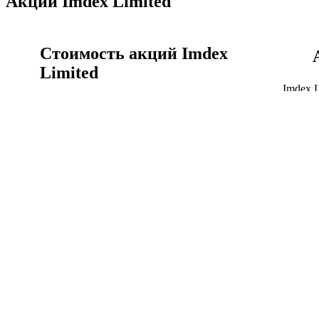
Акции Imdex Limited
Стоимость акций Imdex
Limited
Imdex 
времен
Акции Imdex Limited сегодня, цена акции IMD.AX
график
онлайн сейчас.
Акции
Стоимость акций Imdex Limited
Imdex Limited история
котировок акций
Курс Imdex Limited к австралийский доллар график
Объём 
за всё время.
капита
Imdex Limited история котировок акций
Капита
Финансы Imdex Limited