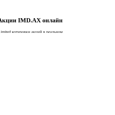
Акции IMD.AX онлайн
Limited котировки акций в реальном
и, IMD.AX курс акций онлайн, IMD.AX
.
 IMD.AX онлайн
Капитализация Imdex
Limited
торговли акций IMD.AX сегодня и история
лизации Imdex Limited.
лизация Imdex Limited