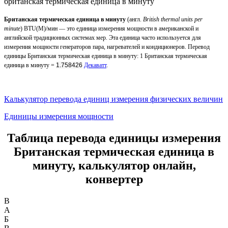
британская термическая единица в минуту
Британская термическая единица в минуту
(англ.
British thermal units per
minute
)
BTU(М)/мин —
это единица измерения мощности в американской и
английской традиционных системах мер. Эта единица часто используется для
измерения мощности генераторов пара, нагревателей и кондиционеров. Перевод
единицы Британская термическая единица в минуту: 1 Британская термическая
единица в минуту =
1.758426
Декаватт
.
Калькулятор перевода единиц измерения физических величин
Единицы измерения мощности
Таблица перевода единицы измерения
Британская термическая единица в
минуту, калькулятор онлайн,
конвертер
B
А
Б