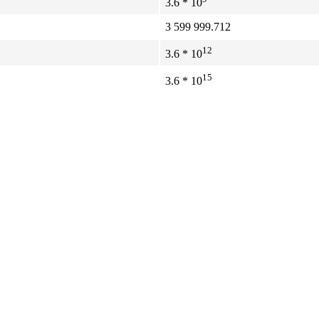
3.6 * 10
3 599 999.712
12
3.6 * 10
15
3.6 * 10
13
1.08 * 10
0.037311
13
1.08 * 10
22
2.25 * 10
мпер/час
Окружность