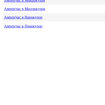
Ампер/час в Микрокулон
Ампер/час в Милликулон
Ампер/час в Нанокулон
Ампер/час в Пикокулон
Ампер/час в Статкулон
Ампер/час в Фарадей
Ампер/час в Франклин
Ампер/час в Элементарный электрический заряд
Наверх страницы
Ампер/час
Дополнительные материалы по теме: А
Фарадей