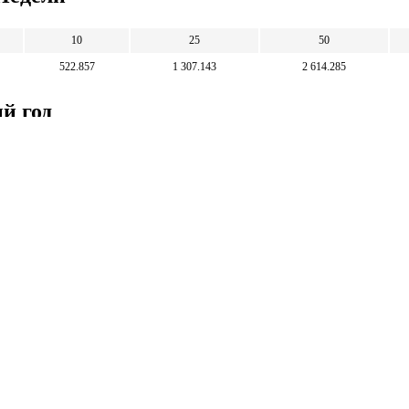
10
25
50
522.857
1 307.143
2 614.285
й год
500
1 000
2 500
5 000
9.563
19.126
47.814
95.628
Математические
калькуляторы
тические калькуляторы: корни, дроби,
и, уравнения, фигуры, системы счисления и
 калькуляторы.
тические калькуляторы