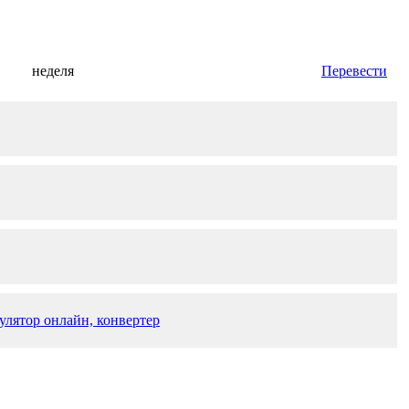
неделя
Перевести
улятор онлайн, конвертер