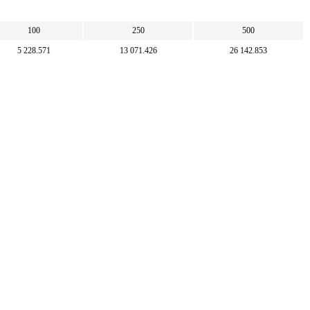
100
250
500
5 228.571
13 071.426
26 142.853
10 000
25 000
50 000
191.257
478.142
956.284