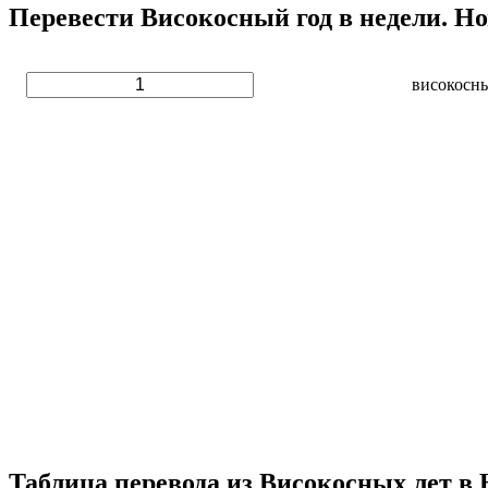
Перевести Високосный год в недели. Но
високосн
Таблица перевода из Високосных лет в