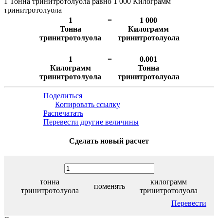
1 Тонна тринитротолуола равно 1 000 Килограмм
тринитротолуола
1
=
1 000
Тонна
Килограмм
тринитротолуола
тринитротолуола
1
=
0.001
Килограмм
Тонна
тринитротолуола
тринитротолуола
Поделиться
Копировать ссылку
Распечатать
Перевести другие величины
Сделать новый расчет
тонна
килограмм
поменять
тринитротолуола
тринитротолуола
Перевести