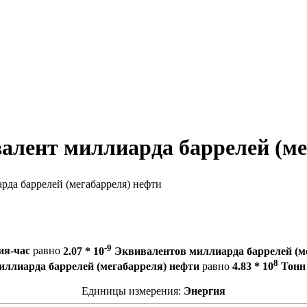
валент миллиарда баррелей (м
да баррелей (мегабарреля) нефти
-9
ия-час
равно
2.07 * 10
Эквивалентов миллиарда баррелей (м
8
иллиарда баррелей (мегабарреля) нефти
равно
4.83 * 10
Тонн 
Единицы измерения:
Энергия