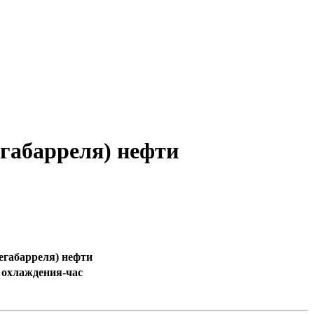
егабарреля) нефти
егабарреля) нефти
охлаждения-час