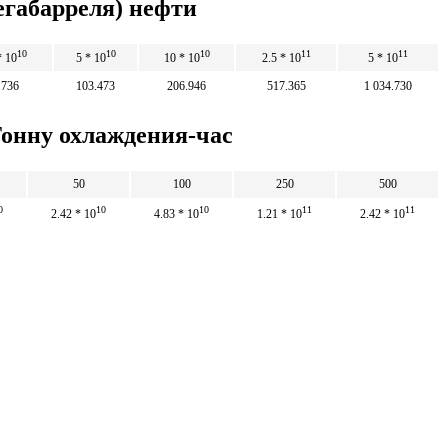
егабарреля) нефти
10
10
10
11
11
* 10
5 * 10
10 * 10
2.5 * 10
5 * 10
.736
103.473
206.946
517.365
1 034.730
Тонну охлаждения-час
50
100
250
500
0
10
10
11
11
2.42 * 10
4.83 * 10
1.21 * 10
2.42 * 10