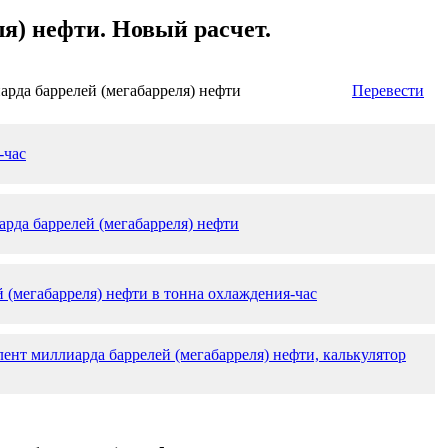
я) нефти. Новый расчет.
арда баррелей (мегабарреля) нефти
Перевести
-час
рда баррелей (мегабарреля) нефти
 (мегабарреля) нефти в тонна охлаждения-час
ент миллиарда баррелей (мегабарреля) нефти, калькулятор