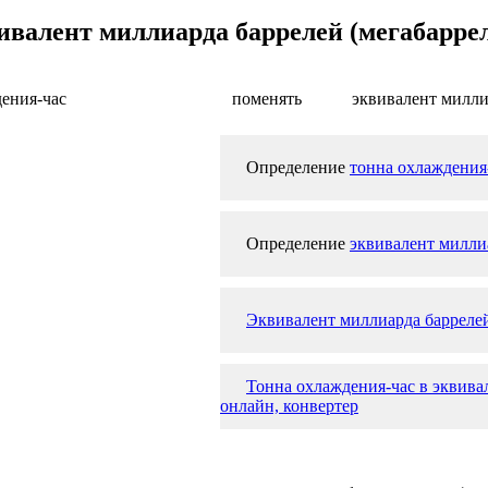
ивалент миллиарда баррелей (мегабаррел
ения-час
поменять
эквивалент милли
Определение
тонна охлаждения
Определение
эквивалент миллиа
Эквивалент миллиарда баррелей
Тонна охлаждения-час в эквивал
онлайн, конвертер