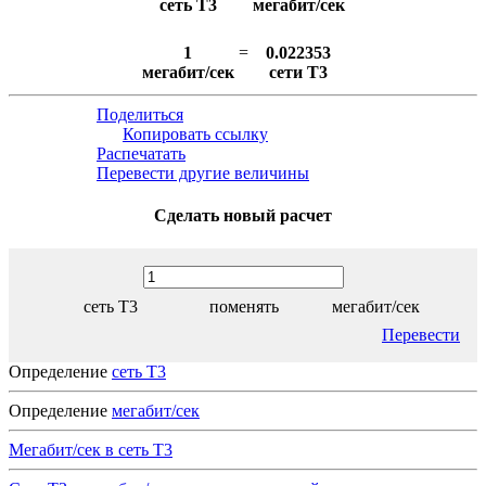
сеть T3
мегабит/сек
1
=
0.022353
мегабит/сек
сети T3
Поделиться
Копировать ссылку
Распечатать
Перевести другие величины
Сделать новый расчет
сеть T3
поменять
мегабит/сек
Перевести
Определение
сеть T3
Определение
мегабит/сек
Мегабит/сек в сеть T3