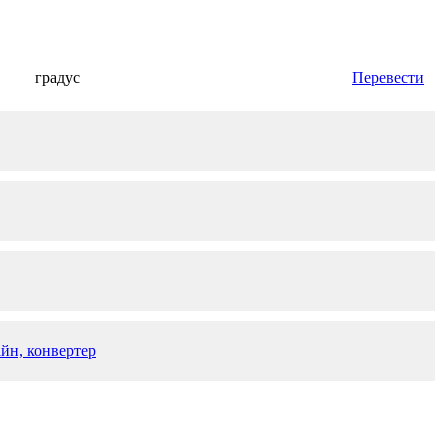
градус
Перевести
айн, конвертер