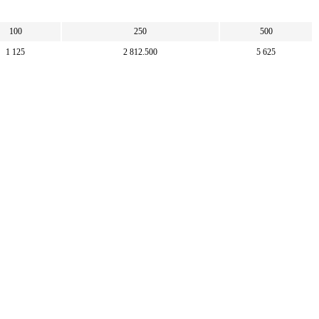
100
250
500
1 125
2 812.500
5 625
000
25 000
50 000
889
2 222.222
4 444.444