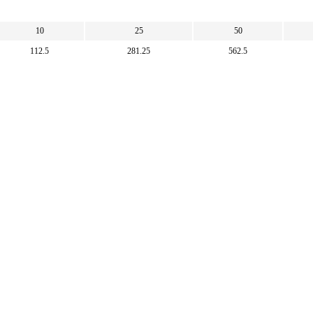
10
25
50
112.5
281.25
562.5
 000
2 500
5 000
10 
.889
222.222
444.444
888.
Математические
калькуляторы
тические калькуляторы: корни, дроби,
и, уравнения, фигуры, системы счисления и
 калькуляторы.
тические калькуляторы