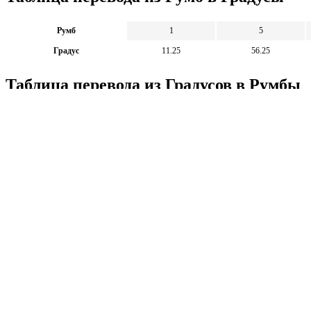
Румб
1
5
Градус
11.25
56.25
Таблица перевода из Градусов в Румбы
Градус
100
500
1
Румб
8.889
44.444
88
Калькуляторы по физике
Решение задач по физике, подготовка к ЭГЕ и ГИА,
Матема
механика термодинамика и др.
степен
Калькуляторы по физике
другие
Матема