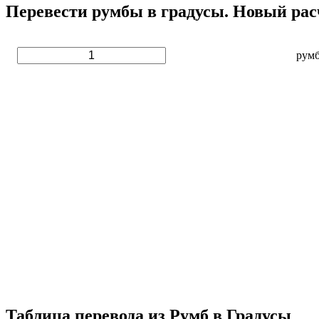
Перевести румбы в градусы. Новый рас
рум
Таблица перевода из Румб в Градусы