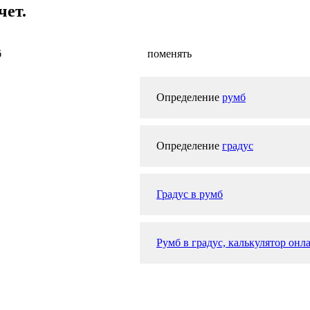
чет.
б
поменять
Определение
румб
Определение
градус
Градус в румб
Румб в градус, калькулятор онл