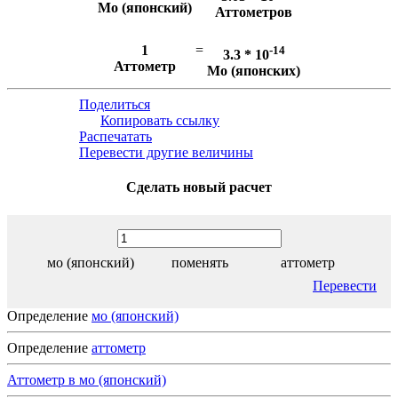
Мо (японский)
Аттометров
1
=
-14
3.3 * 10
Аттометр
Мо (японских)
Поделиться
Копировать ссылку
Распечатать
Перевести другие величины
Сделать новый расчет
мо (японский)
поменять
аттометр
Перевести
Определение
мо (японский)
Определение
аттометр
Аттометр в мо (японский)