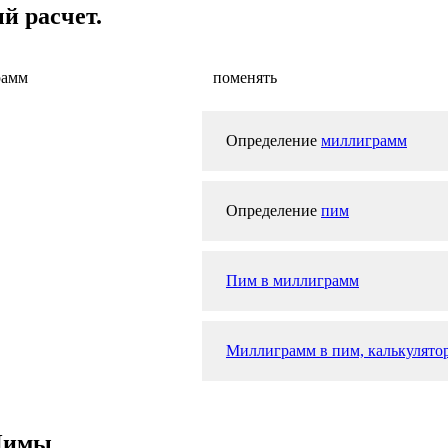
й расчет.
рамм
поменять
Определение
миллиграмм
Определение
пим
Пим в миллиграмм
Миллиграмм в пим, калькулятор
 Пимы