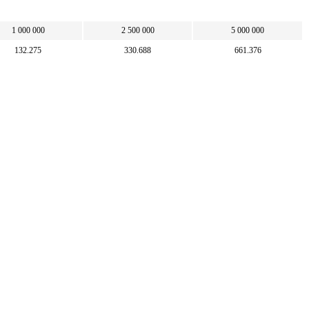
1 000 000
2 500 000
5 000 000
132.275
330.688
661.376
100
250
500
756 000
1 890 000
3 780 000