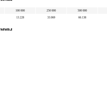
100 000
250 000
500 000
13.228
33.069
66.138
раммы
10
25
50
75 600
189 000
378 000
Математические
калькуляторы
тические калькуляторы: корни, дроби,
и, уравнения, фигуры, системы счисления и
 калькуляторы.
тические калькуляторы