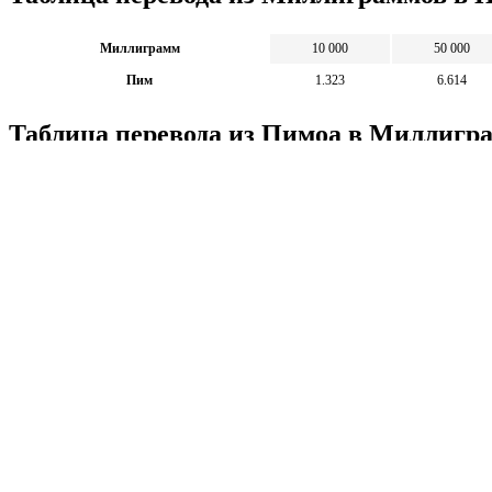
Миллиграмм
10 000
50 000
Пим
1.323
6.614
Таблица перевода из Пимоа в Миллиг
Пим
1
5
Миллиграмм
7 560
37 800
Калькуляторы по физике
Решение задач по физике, подготовка к ЭГЕ и ГИА,
Матема
механика термодинамика и др.
степен
Калькуляторы по физике
другие
Матема