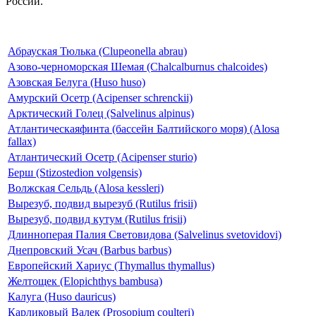
России.
Абрауская Тюлька (Clupeonella abrau)
Азово-черноморская Шемая (Chalcalburnus chalcoides)
Азовская Белуга (Huso huso)
Амурский Осетр (Acipenser schrenckii)
Арктический Голец (Salvelinus alpinus)
Атлантическаяфинта (бассейн Балтийского моря) (Alosa
fallax)
Атлантический Осетр (Acipenser sturio)
Берш (Stizostedion volgensis)
Волжская Сельдь (Alosa kessleri)
Вырезуб, подвид вырезуб (Rutilus frisii)
Вырезуб, подвид кутум (Rutilus frisii)
Длинноперая Палия Световидова (Salvelinus svetovidovi)
Днепровский Усач (Barbus barbus)
Европейский Хариус (Thymallus thymallus)
Желтощек (Elopichthys bambusa)
Калуга (Huso dauricus)
Карликовый Валек (Prosopium coulteri)