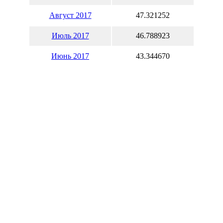
Август 2017
47.321252
Июль 2017
46.788923
Июнь 2017
43.344670
Май 2017
41.978519
Апрель 2017
42.095670
Март 2017
43.351432
Февраль 2017
44.506157
Январь 2017
45.219374
Вы также может рассчитать
с
нашем
валютном калькулятор
Курсы обмена наличной валю