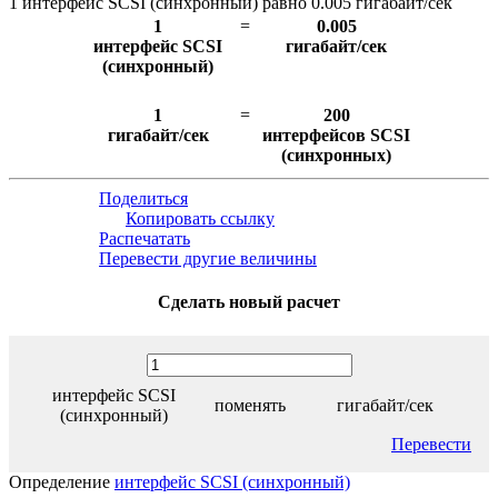
1 интерфейс SCSI (синхронный) равно 0.005 гигабайт/сек
1
=
0.005
интерфейс SCSI
гигабайт/сек
(синхронный)
1
=
200
гигабайт/сек
интерфейсов SCSI
(синхронных)
Поделиться
Копировать ссылку
Распечатать
Перевести другие величины
Сделать новый расчет
интерфейс SCSI
поменять
гигабайт/сек
(синхронный)
Перевести
Определение
интерфейс SCSI (синхронный)