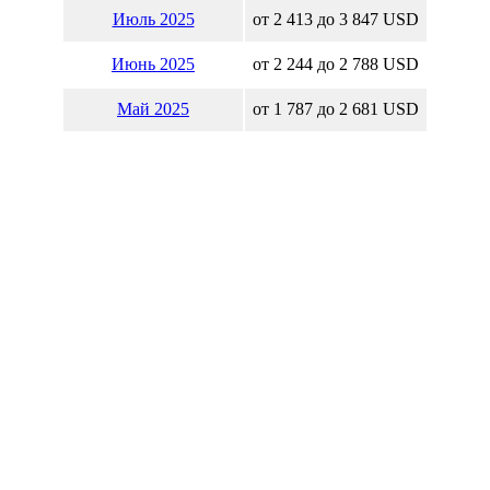
Июль 2025
от 2 413 до 3 847 USD
Июнь 2025
от 2 244 до 2 788 USD
Май 2025
от 1 787 до 2 681 USD
Апрель 2025
от 1 446 до 1 888 USD
Март 2025
от 1 806 до 2 443 USD
Февраль 2025
от 2 336 до 3 299 USD
Январь 2025
от 3 116 до 3 684 USD
Калькулятор Эфереума (Ether
Курс Эфереума (Ethereum, ET