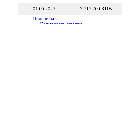
01.05.2025
7 717 260 RUB
Поделиться
Копировать ссылку
Распечатать
Выбрать другую криптовалюту
Калькулятор Биткоина (Bitcoin), конвертер Биткоин
Курс Биткоина (Bitcoin, BTC) к рублю (RUB)
Биткоин (Bitcoin, BTC) к рублю (RUB) онлайн сейчас
Самая крупная криптовалюта