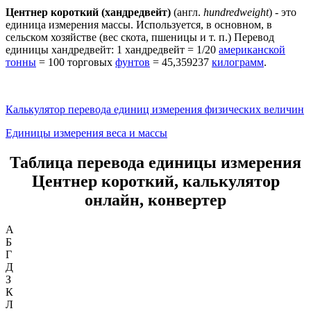
Центнер короткий
(хандредвейт)
(англ.
hundredweight
) - это
единица измерения массы. Используется, в основном, в
сельском хозяйстве (вес скота, пшеницы и т. п.) Перевод
единицы хандредвейт: 1 хандредвейт = 1/20
американской
тонны
= 100 торговых
фунтов
= 45,359237
килограмм
.
Калькулятор перевода единиц измерения физических величин
Единицы измерения веса и массы
Таблица перевода единицы измерения
Центнер короткий, калькулятор
онлайн, конвертер
А
Б
Г
Д
З
К
Л