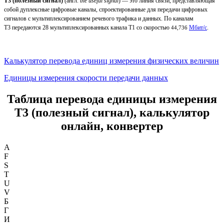
T3 (полезный сигнал)
(англ.
the useful signal
) — это линия связи, представляющая
собой дуплексные цифровые каналы, спроектированные для передачи цифровых
сигналов с мультиплексированием речевого трафика и данных. По каналам
T3 передаются 28 мультиплексированных канала T1 со скоростью
Мбит/с
.
44,736
Калькулятор перевода единиц измерения физических величин
Единицы измерения скорости передачи данных
Таблица перевода единицы измерения
T3 (полезный сигнал), калькулятор
онлайн, конвертер
A
F
S
T
U
V
Б
Г
И