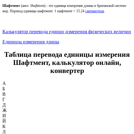
Шафтмент
(англ.
Shaftment
) - это единица измерения длины в британской системе
мер. Перевод единицы шафтмент: 1 шафтмент = 15.24
сантиметров
.
Калькулятор перевода единиц измерения физических величин
Единицы измерения длины
Таблица перевода единицы измерения
Шафтмент, калькулятор онлайн,
конвертер
А
Б
В
Г
Д
Ж
И
Й
К
Л