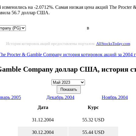
 изменились на -2.0712%. Самая низкая цена акций The Procter 
авила 56.7 доллар США.
в
История котировок акций предоставлены порталом
AllStocksToday.com
The Procter & Gamble Company история котировок акций за 2004 
 Gamble Company доллар США, история с
варь 2005
Декабрь 2004
Ноябрь 2004
Дата
Курс
31.12.2004
55.32 USD
30.12.2004
55.44 USD