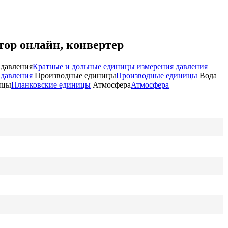
тор онлайн, конвертер
 давления
Кратные и дольные единицы измерения давления
 давления
Производные единицы
Производные единицы
Вода
ицы
Планковские единицы
Атмосфера
Атмосфера