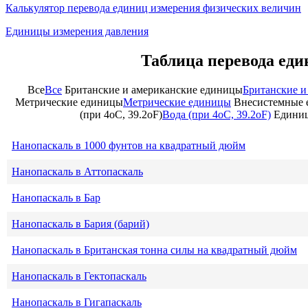
Калькулятор перевода единиц измерения физических величин
Единицы измерения давления
Таблица перевода еди
Все
Все
Британские и американские единицы
Британские и
Метрические единицы
Метрические единицы
Внесистемные 
(при 4oC, 39.2oF)
Вода (при 4oC, 39.2oF)
Единиц
Нанопаскаль в 1000 фунтов на квадратный дюйм
Нанопаскаль в Аттопаскаль
Нанопаскаль в Бар
Нанопаскаль в Бария (барий)
Нанопаскаль в Британская тонна силы на квадратный дюйм
Нанопаскаль в Гектопаскаль
Нанопаскаль в Гигапаскаль