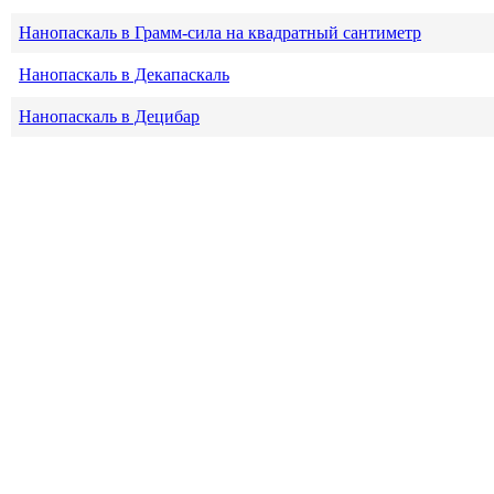
Нанопаскаль в Грамм-сила на квадратный сантиметр
Нанопаскаль в Декапаскаль
Нанопаскаль в Децибар
Нанопаскаль в Деципаскаль
Нанопаскаль в Дина на квадратный сантиметр
Нанопаскаль в Дюйм водяного столба
Нанопаскаль в Дюйм ртутного столба
Нанопаскаль в Килограмм на квадратный метр
Нанопаскаль в Килограмм на квадратный сантиметр
Нанопаскаль в Килограмм-сила на квадратный миллиметр
Нанопаскаль в Килоньютон на квадратный метр
Нанопаскаль в Килопаскаль