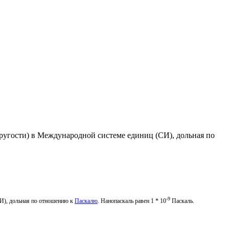
пругости) в Международной системе единиц (СИ), дольная по
-9
СИ), дольная по отношению к
Паскалю
. Нанопаскаль равен 1 * 10
Паскаль.