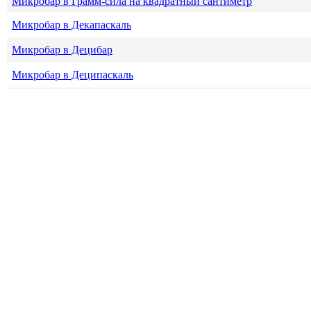
Микробар в Грамм-сила на квадратный сантиметр
Микробар в Декапаскаль
Микробар в Децибар
Микробар в Деципаскаль
Микробар в Дина на квадратный сантиметр
Микробар в Дюйм водяного столба
Микробар в Дюйм ртутного столба
Микробар в Килограмм на квадратный метр
Микробар в Килограмм на квадратный сантиметр
Микробар в Килограмм-сила на квадратный миллиметр
Микробар в Килоньютон на квадратный метр
Микробар в Килопаскаль
Микробар в Килофунт-сила на квадратный дюйм