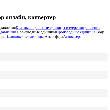
р онлайн, конвертер
 давления
Кратные и дольные единицы измерения давления
 давления
Производные единицы
Производные единицы
Вода
ицы
Планковские единицы
Атмосфера
Атмосфера