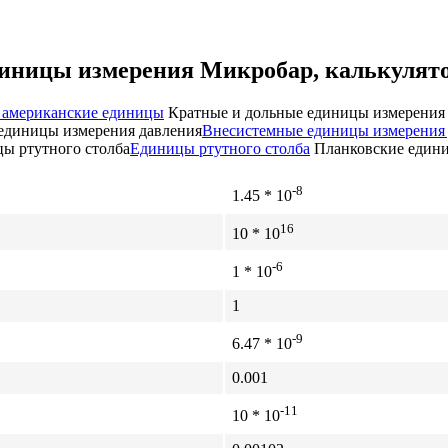
диницы измерения Микробар, калькулято
 американские единицы
Кратные и дольные единицы измерения
единицы измерения давления
Внесистемные единицы измерения
ы ртутного столба
Единицы ртутного столба
Планковские един
-8
1.45 * 10
16
10 * 10
-6
1 * 10
1
-9
6.47 * 10
0.001
-11
10 * 10