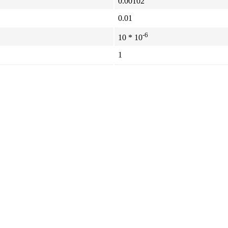
0.00102
0.01
-6
10 * 10
1
1
0.000401
-5
2.95 * 10
0.010197
-6
1.02 * 10
-8
1.02 * 10
0.0001
0.0001
-8
1.45 * 10