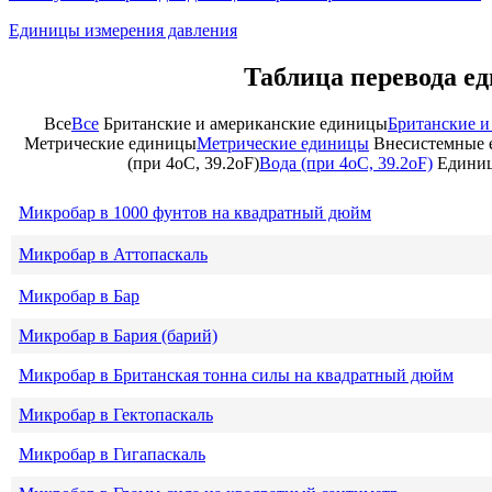
Единицы измерения давления
Таблица перевода е
Все
Все
Британские и американские единицы
Британские и
Метрические единицы
Метрические единицы
Внесистемные 
(при 4oC, 39.2oF)
Вода (при 4oC, 39.2oF)
Единиц
Микробар в 1000 фунтов на квадратный дюйм
Микробар в Аттопаскаль
Микробар в Бар
Микробар в Бария (барий)
Микробар в Британская тонна силы на квадратный дюйм
Микробар в Гектопаскаль
Микробар в Гигапаскаль