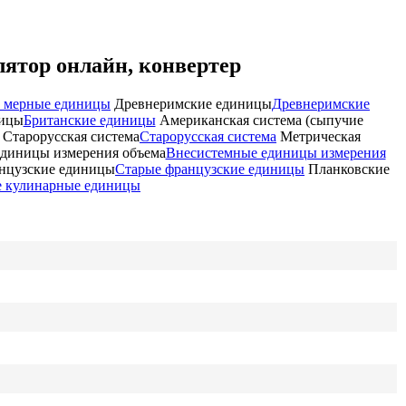
лятор онлайн, конвертер
 мерные единицы
Древнеримские единицы
Древнеримские
ницы
Британские единицы
Американская система (сыпучие
Старорусская система
Старорусская система
Метрическая
диницы измерения объема
Внесистемные единицы измерения
нцузские единицы
Старые французские единицы
Планковские
 кулинарные единицы