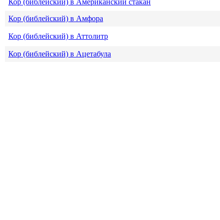
Кор (библейский) в Американский стакан
Кор (библейский) в Амфора
Кор (библейский) в Аттолитр
Кор (библейский) в Ацетабула
Кор (библейский) в Баррель
Кор (библейский) в Баррель (нефтяной)
Кор (библейский) в Баррель (сухой)
Кор (библейский) в Бас (библейский)
Кор (библейский) в Бочка
Кор (библейский) в Британская десертная ложка
Кор (библейский) в Британская жидкая унция
Кор (библейский) в Британская столовая ложка
Кор (библейский) в Британская чайная ложка