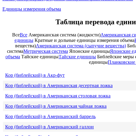
Единицы измерения объема
Таблица перевода едини
Все
Все
Американская система (жидкости)
Американская си
единицы
Кратные и дольные единицы измерения объема
вещества)
Американская система (сыпучие вещества)
Биб
система
Метрическая система
Японские единицы
Японские е
объема
Тайские единицы
Тайские единицы
Библейские меры 
единицы
Планковские
Кор (библейский) в Акр-фут
Кор (библейский) в Американская десертная ложка
Кор (библейский) в Американская столовая ложка
Кор (библейский) в Американская чайная ложка
Кор (библейский) в Американский баррель
Кор (библейский) в Американский галлон