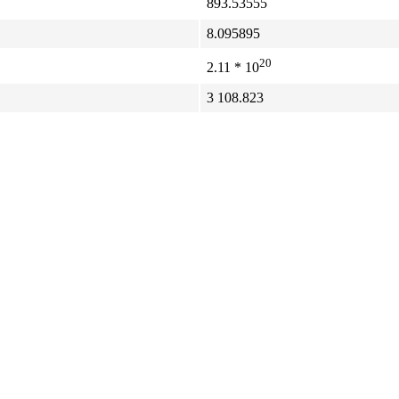
893.53555
8.095895
20
2.11 * 10
3 108.823
1.828291
1.329666
1.291781
10
0.429695
17 856.576
7 440.240
11 904.384
35 713.151