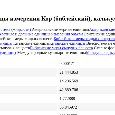
цы измерения Кор (библейский), кальку
стема (жидкости)
Американские мерные единицы
Американские
Кратные и дольные единицы измерения объема
Британские еди
лейские меры жидких веществ
Библейские меры жидких веществ
диницы
Китайские единицы
Китайские единицы
Внесистемные е
сыпучих веществ
Библейские меры сыпучих веществ
Старые фра
 единицы
Международные кулинарные единицы
Международные
0.000171
21 444.853
14 296.569
42 889.706
1.772888
55.845972