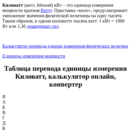
Киловатт
(англ.
kilowatt
) кВт – это единица измерения
мощности кратная
Ватту
. Приставка «кило», предусматривает
умножение значения физической величины на одну тысячу.
Таким образом, в одном киловатте тысяча ватт: 1 кВт = 1000
Вт или 1,36
лошадиных сил
.
Калькулятор перевода единиц измерения физических величин
Единицы измерения мощности
Таблица перевода единицы измерения
Киловатт, калькулятор онлайн,
конвертер
B
А
Б
В
Г
Д
К