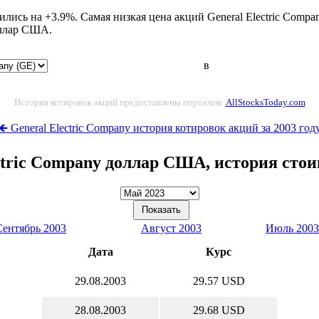
ились на +3.9%. Самая низкая цена акций General Electric Comp
оллар США.
в
История котировок акций предоставлены порталом
AllStocksToday.com
🡸 General Electric Company история котировок акций за 2003 год
ctric Company доллар США, история сто
Сентябрь 2003
Август 2003
Июль 2003
Дата
Курс
29.08.2003
29.57 USD
28.08.2003
29.68 USD