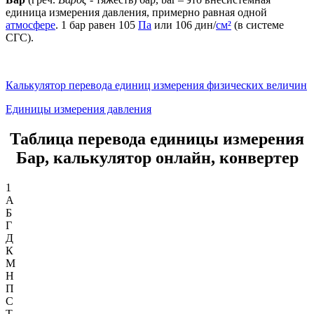
единица измерения давления, примерно равная одной
атмосфере
. 1 бар равен 105
Па
или 106 дин/
см²
(в системе
СГС).
Калькулятор перевода единиц измерения физических величин
Единицы измерения давления
Таблица перевода единицы измерения
Бар, калькулятор онлайн, конвертер
1
А
Б
Г
Д
К
М
Н
П
С
Т