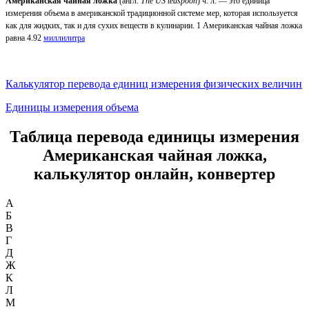
Американская чайная ложка
(англ.
The US teaspoon
) ч. л. — это единица
измерения объема в американской традиционной системе мер, которая используется
как для жидких, так и для сухих веществ в кулинарии. 1 Американская чайная ложка
равна 4.92
миллилитра
Калькулятор перевода единиц измерения физических величин
Единицы измерения объема
Таблица перевода единицы измерения
Американская чайная ложка,
калькулятор онлайн, конвертер
А
Б
В
Г
Д
Ж
К
Л
М