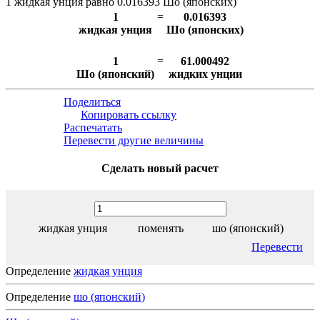
1 жидкая унция равно 0.016393 Шо (японских)
1
=
0.016393
жидкая унция
Шо (японских)
1
=
61.000492
Шо (японский)
жидких унции
Поделиться
Копировать ссылку
Распечатать
Перевести другие величины
Сделать новый расчет
жидкая унция
поменять
шо (японский)
Перевести
Определение
жидкая унция
Определение
шо (японский)