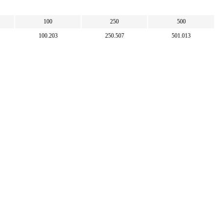
100
250
500
100.203
250.507
501.013
1 000
2 500
5 000
997.977
2 494.943
4 989.886