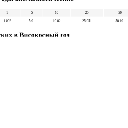
1
5
10
25
50
1.002
5.01
10.02
25.051
50.101
ских в Високосный год
50
100
250
500
49.899
99.798
249.494
498.989
Математические
калькуляторы
тические калькуляторы: корни, дроби,
и, уравнения, фигуры, системы счисления и
 калькуляторы.
тические калькуляторы