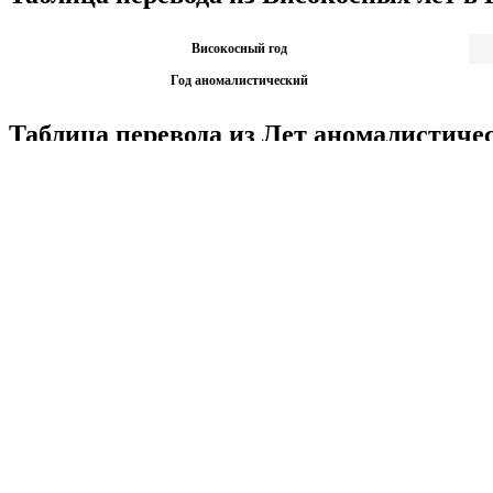
Високосный год
Год аномалистический
Таблица перевода из Лет аномалистиче
Год аномалистический
10
Високосный год
9.98
Калькуляторы по физике
Решение задач по физике, подготовка к ЭГЕ и ГИА,
Матема
механика термодинамика и др.
степен
Калькуляторы по физике
другие
Матема