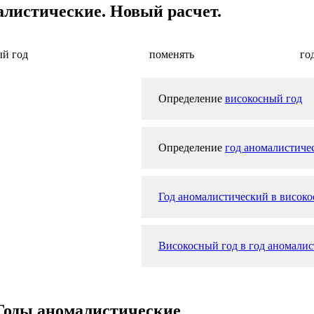
алистические. Новый расчет.
ый год
поменять
го
Определение
високосный год
Определение
год аномалистиче
Год аномалистический в високо
Високосный год в год аномалис
 Годы аномалистические