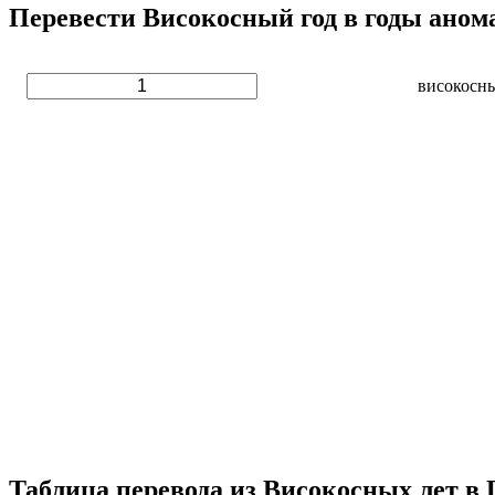
Перевести Високосный год в годы аном
високосн
Таблица перевода из Високосных лет в