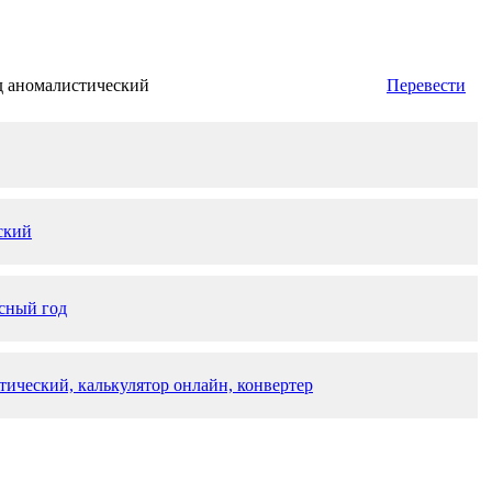
д аномалистический
Перевести
ский
сный год
тический, калькулятор онлайн, конвертер