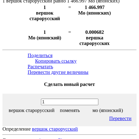
1 вершок старорусский равно 1 466.997 Мо (японских)
1
=
1 466.997
вершок
Мо (японских)
старорусский
1
=
0.000682
Мо (японский)
вершка
старорусских
Поделиться
Копировать ссылку
Распечатать
Перевести другие величины
Сделать новый расчет
вершок старорусский
поменять
мо (японский)
Перевести
Определение
вершок старорусский