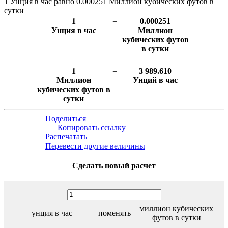
1 Унция в час равно 0.000251 Миллион кубических футов в
сутки
1
=
0.000251
Унция в час
Миллион
кубических футов
в сутки
1
=
3 989.610
Миллион
Унций в час
кубических футов в
сутки
Поделиться
Копировать ссылку
Распечатать
Перевести другие величины
Сделать новый расчет
миллион кубических
унция в час
поменять
футов в сутки