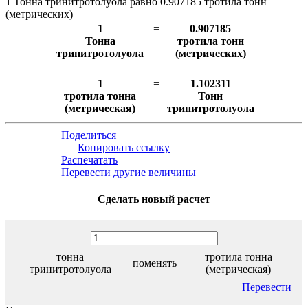
1 Тонна тринитротолуола равно 0.907185 тротила тонн
(метрических)
1
=
0.907185
Тонна
тротила тонн
тринитротолуола
(метрических)
1
=
1.102311
тротила тонна
Тонн
(метрическая)
тринитротолуола
Поделиться
Копировать ссылку
Распечатать
Перевести другие величины
Сделать новый расчет
тонна
тротила тонна
поменять
тринитротолуола
(метрическая)
Перевести