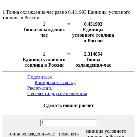
1 Тонна охлаждения-час равно 0.431993 Единицы условного
топлива в России
1
=
0.431993
Тонна охлаждения-
Единицы
час
условного топлива
в России
1
=
2.314854
Единица условного
Тонны
топлива в России
охлаждения-час
Поделиться
Копировать ссылку
Распечатать
Перевести другие величины
Сделать новый расчет
единица условного
тонна охлаждения-час
поменять
топлива в России