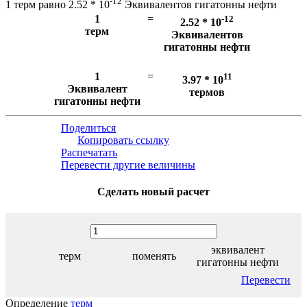
-12
1 терм равно 2.52 * 10
Эквивалентов гигатонны нефти
1
=
-12
2.52 * 10
терм
Эквивалентов
гигатонны нефти
1
=
11
3.97 * 10
Эквивалент
термов
гигатонны нефти
Поделиться
Копировать ссылку
Распечатать
Перевести другие величины
Сделать новый расчет
эквивалент
терм
поменять
гигатонны нефти
Перевести
Определение
терм