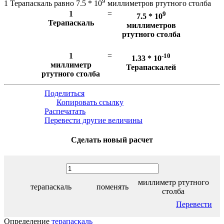
9
1 Терапаскаль равно 7.5 * 10
миллиметров ртутного столба
1
=
9
7.5 * 10
Терапаскаль
миллиметров
ртутного столба
1
=
-10
1.33 * 10
миллиметр
Терапаскалей
ртутного столба
Поделиться
Копировать ссылку
Распечатать
Перевести другие величины
Сделать новый расчет
миллиметр ртутного
терапаскаль
поменять
столба
Перевести
Определение
терапаскаль