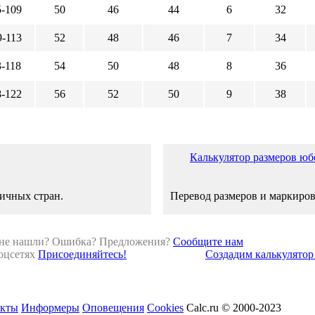
5-109
50
46
44
6
32
9-113
52
48
46
7
34
3-118
54
50
48
8
36
8-122
56
52
50
9
38
Калькулятор размеров юб
ичных стран.
Перевод размеров и маркиров
 не нашли? Ошибка? Предложения?
Сообщите нам
оцсетях
Присоединяйтесь!
Создадим калькулятор 
акты
Информеры
Оповещения
Cookies
Calc.ru © 2000-2023