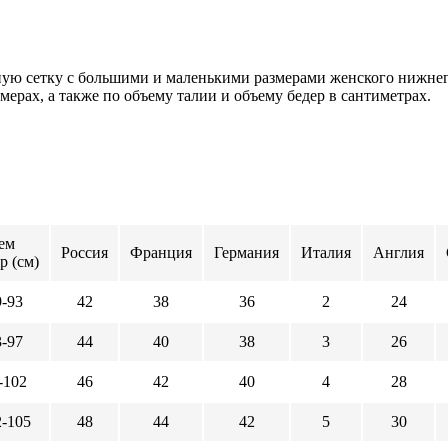
ую сетку с большими и маленькими размерами женского нижнего 
рах, а также по объему талии и объему бедер в сантиметрах.
ем
Россия
Франция
Германия
Италия
Англия
р (см)
9-93
42
38
36
2
24
3-97
44
40
38
3
26
-102
46
42
40
4
28
2-105
48
44
42
5
30